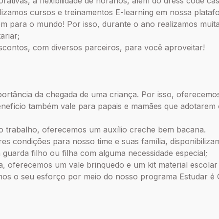
ativas, a flexibilidade de horários, além do dress code cas
ilizamos cursos e treinamentos E-learning em nossa plataf
 para o mundo! Por isso, durante o ano realizamos muita
ariar;
ntos, com diversos parceiros, para você aproveitar!
rtância da chegada de uma criança. Por isso, oferecemos
benefício também vale para papais e mamães que adotarem o
o trabalho, oferecemos um auxílio creche bem bacana.
 condições para nosso time e suas família, disponibiliza
a guarda filho ou filha com alguma necessidade especial;
ra, oferecemos um vale brinquedo e um kit material escolar 
s o seu esforço por meio do nosso programa Estudar é 