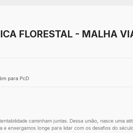
ICA FLORESTAL - MALHA VI
MS
 Efetivo
ém para PcD
 para PcD
entabilidade caminham juntas. Dessa união, nasce uma atitu
a e enxergamos longe para lidar com os desafios do sécul