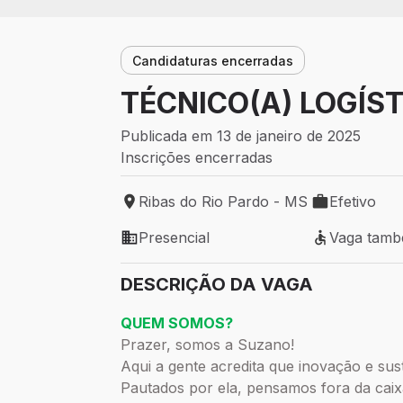
Candidaturas encerradas
TÉCNICO(A) LOGÍST
Publicada em 13 de janeiro de 2025
Inscrições encerradas
Ribas do Rio Pardo - MS
Efetivo
Local de trabalho: Ribas do Rio Pardo - 
Tipo de vaga:
Presencial
Vaga tamb
Modelo de trabalho: Presencial
Vaga também
DESCRIÇÃO DA VAGA
QUEM SOMOS?
Prazer, somos a Suzano!
Aqui a gente acredita que inovação e sust
Pautados por ela, pensamos fora da caix