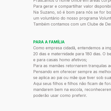
Praticamos o home office em áreas corpor
Para gerar e compartilhar valor disponib
Na Suzano, só é bom para nós se for bom
um voluntário do nosso programa Volunt
Também contamos com um Clube de Desco
PARA A FAMÍLIA
Como empresa cidadã, entendemos a impo
20 dias e maternidade para 180 dias. O 
e para casais homo afetivos;
Para as mamães retornarem tranquilas a
Pensando em oferecer sempre as melhores
se aplica ao pai ou mãe que tiver sob su
Aqui seus filhos e filhos não ficam de fo
mandarem bem na escola, reconheceremo
poderão usar como preferir.