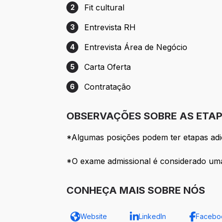
Fit cultural
2
Etapa 2: Fit cultural
Entrevista RH
3
Etapa 3: Entrevista RH
Entrevista Área de Negócio
4
Etapa 4: Entrevista Área de Negócio
Carta Oferta
5
Etapa 5: Carta Oferta
Contratação
6
Etapa 6: Contratação
OBSERVAÇÕES SOBRE AS ETAP
*Algumas posições podem ter etapas adici
*O exame admissional é considerado uma e
CONHEÇA MAIS SOBRE NÓS
Website
LinkedIn
Facebo