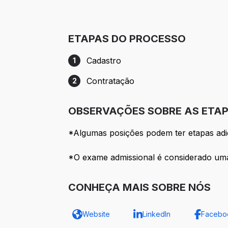
ETAPAS DO PROCESSO
Cadastro
1
Etapa 1: Cadastro
Contratação
2
Etapa 2: Contratação
OBSERVAÇÕES SOBRE AS ETAP
*Algumas posições podem ter etapas adici
*O exame admissional é considerado uma e
CONHEÇA MAIS SOBRE NÓS
Website
LinkedIn
Facebo