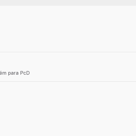
O
MS
 Efetivo
ém para PcD
 para PcD