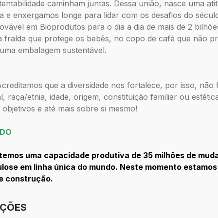
entabilidade caminham juntas. Dessa união, nasce uma atitu
a e enxergamos longe para lidar com os desafios do sécul
vável em Bioprodutos para o dia a dia de mais de 2 bilhõe
na fralda que protege os bebês, no copo de café que não p
 uma embalagem sustentável.
. Acreditamos que a diversidade nos fortalece, por isso, não
, raça/etnia, idade, origem, constituição familiar ou estéti
 objetivos e até mais sobre si mesmo!
ADO
, temos uma capacidade produtiva de 35 milhões de mud
ulose em linha única do mundo. Neste momento estamos 
e construção.
IÇÕES