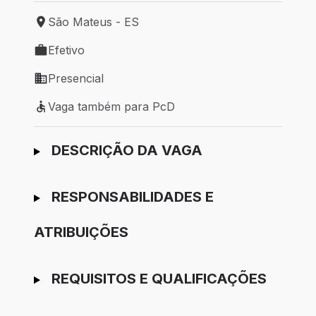
São Mateus - ES
Local de trabalho: São Mateus - ES
Efetivo
Tipo de vaga: Efetivo
Presencial
Modelo de trabalho: Presencial
Vaga também para PcD
Vaga também para PcD
Ir para candidatura
DESCRIÇÃO DA VAGA
RESPONSABILIDADES E
ATRIBUIÇÕES
REQUISITOS E QUALIFICAÇÕES